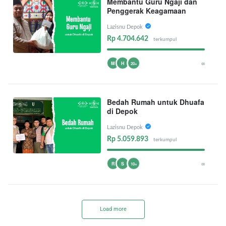
Membantu Guru Ngaji dan
Penggerak Keagamaan
Lazisnu Depok
Rp 4.704.642
terkumpul
∞
M
H
20+
Bedah Rumah untuk Dhuafa
di Depok
Lazisnu Depok
Rp 5.059.893
terkumpul
∞
R
S
10+
Load more