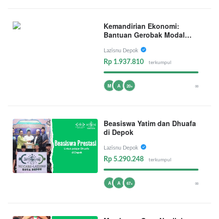
Kemandirian Ekonomi:
Bantuan Gerobak Modal
Usaha Lazisnu Depok
Lazisnu Depok
Rp 1.937.810
terkumpul
∞
M
A
20+
Beasiswa Yatim dan Dhuafa
di Depok
Lazisnu Depok
Rp 5.290.248
terkumpul
∞
A
A
67+