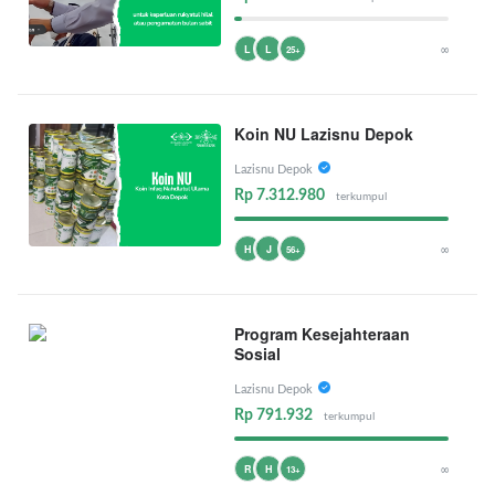
∞
L
L
25+
Koin NU Lazisnu Depok
Lazisnu Depok
Rp 7.312.980
terkumpul
∞
H
J
56+
Program Kesejahteraan
Sosial
Lazisnu Depok
Rp 791.932
terkumpul
∞
R
H
13+