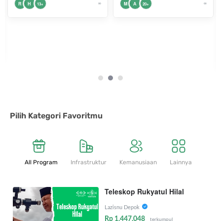
∞
∞
R
H
M
A
13+
20+
Pilih Kategori Favoritmu
All Program
Infrastruktur
Kemanusiaan
Lainnya
Teleskop Rukyatul Hilal
Lazisnu Depok
Rp 1.447.048
terkumpul