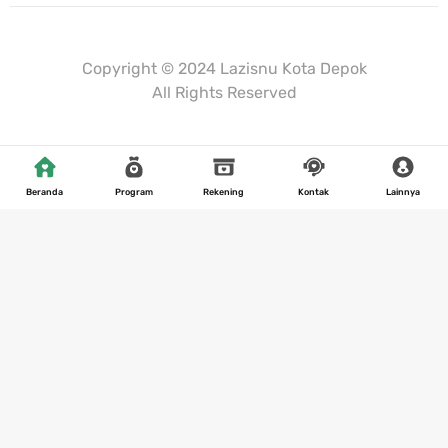
Mulaiweb.com
Donasiin.com
Donasii.com
Copyright © 2024 Lazisnu Kota Depok
All Rights Reserved
Beranda
Program
Rekening
Kontak
Lainnya