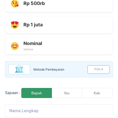
Rp 500rb
Rp 1 juta
Nominal
lainnya
Pilih ▾
Metode Pembayaran
Sapaan :
Bapak
Ibu
Kak