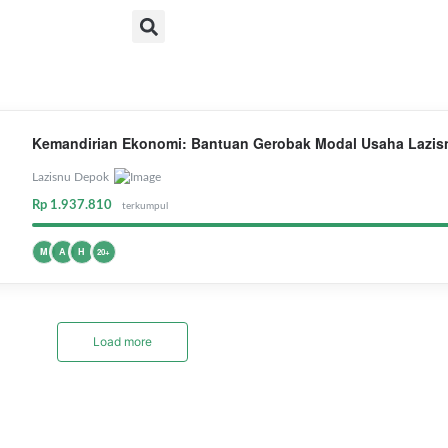
Kemandirian Ekonomi: Bantuan Gerobak Modal Usaha Lazi
Lazisnu Depok
Rp 1.937.810
terkumpul
M
A
H
20+
Load more