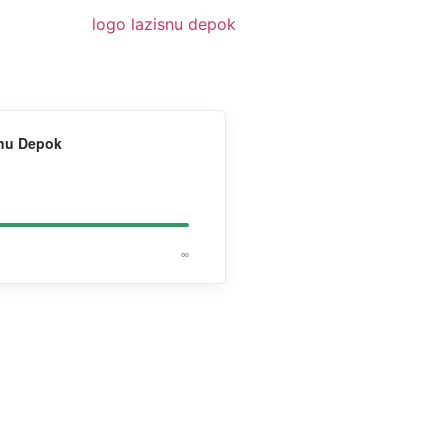
snu Depok
∞