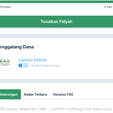
Donatur
∞ hari 
Tunaikan Fidyah
enggalang Dana
Lazisnu Depok
Verified Organization
Keterangan
Kabar Terbaru
Donatur (16)
NU Depok melalui NU CARE – LAZISNU (Lembaga Amil Zakat Infaq