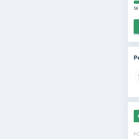
16
P
PC