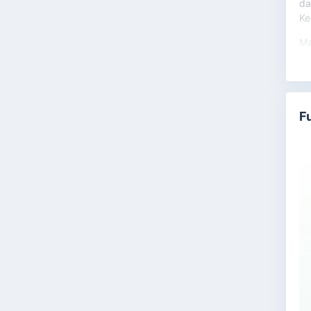
da
Ke
Ma
F