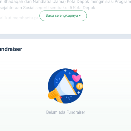
n Shadaqah dari Nahdlatul Ulama) Kota Depok menginisiasi Progra
sejahteraan Sosial seperti sembako di Kota Depok.
Baca selengkapnya ▾
ri ikut membantu program ini
undraiser
Belum ada Fundraiser