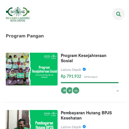
Program Pangan
Program Kesejahteraan
Sosial
Lazisnu Depok
Rp 791.932
terkumpul
∞
R
H
13+
Pembayaran Hutang BPJS
Kesehatan
Lazisnu Depok