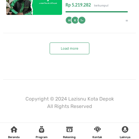
Rp 5.219.282
terkumpul
∞
H
K
1+
Load more
Mulaiweb.com
Donasiin.com
Donasii.com
Copyright © 2024 Lazisnu Kota Depok
All Rights Reserved
Beranda
Program
Rekening
Kontak
Lainnya