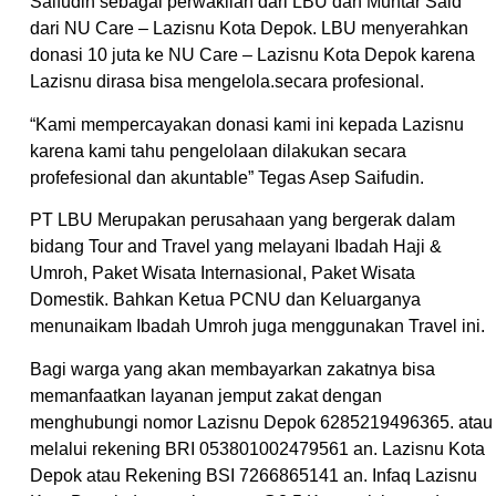
Saifudin sebagai perwakilan dari LBU dan Muhtar Said
dari NU Care – Lazisnu Kota Depok. LBU menyerahkan
donasi 10 juta ke NU Care – Lazisnu Kota Depok karena
Lazisnu dirasa bisa mengelola.secara profesional.
“Kami mempercayakan donasi kami ini kepada Lazisnu
karena kami tahu pengelolaan dilakukan secara
profefesional dan akuntable” Tegas Asep Saifudin.
PT LBU Merupakan perusahaan yang bergerak dalam
bidang Tour and Travel yang melayani Ibadah Haji &
Umroh, Paket Wisata Internasional, Paket Wisata
Domestik. Bahkan Ketua PCNU dan Keluarganya
menunaikam Ibadah Umroh juga menggunakan Travel ini.
Bagi warga yang akan membayarkan zakatnya bisa
memanfaatkan layanan jemput zakat dengan
menghubungi nomor Lazisnu Depok 6285219496365. atau
melalui rekening BRI 053801002479561 an. Lazisnu Kota
Depok atau Rekening BSI 7266865141 an. Infaq Lazisnu