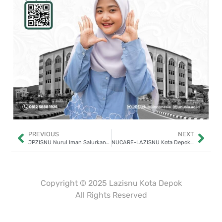
PREVIOUS
NEXT
JPZISNU Nurul Iman Salurkan Bantuan Uang Tunai Rutin untuk Lansia, Duafa, dan Yatim
NUCARE-LAZISNU Kota Depok Salurkan Bantuan Kepemudaan dan Keolahragaan untuk GP Ansor dan Pagar Nusa
Dibuat oleh
Mulaiweb.com
Donasii.com
dan
Mitra Fundraising
–
Digital Fundraising
Copyright © 2025 Lazisnu Kota Depok
All Rights Reserved