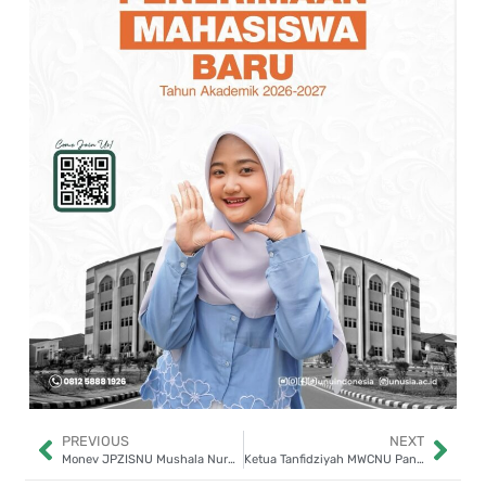
PREVIOUS
NEXT
Monev JPZISNU Mushala Nurul Iman Curug, Berpotensi Jalankan Program Orang Tua Asuh
Ketua Tanfidziyah MWCNU Pancoran Mas Dukung Penuh Penguatan dan Pendidikan Pengurus UPZIS