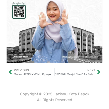
PREVIOUS
NEXT
Monev UPZIS MWCNU Cipayung, Temukan Hasil Kinerja Menakjubkan
JPZISNU Masjid Jami’ As Salam Tebar Kepedulian, Santuni Janda Lansia di Tapos Depok
Dibuat oleh
Mulaiweb.com
Donasii.com
dan
Mitra Fundraising
–
Digital Fundraising
Copyright © 2025 Lazisnu Kota Depok
All Rights Reserved