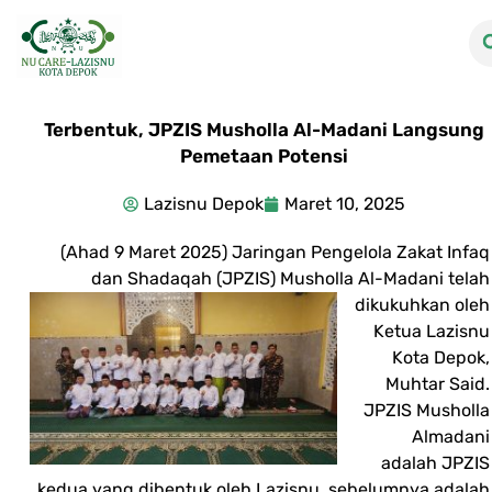
Terbentuk, JPZIS Musholla Al-Madani Langsung
Pemetaan Potensi
Lazisnu Depok
Maret 10, 2025
(Ahad 9 Maret 2025) Jaringan Pengelola Zakat Infaq
dan Shadaqah (JPZIS) Musholla Al-Madani telah
dikukuhk
an oleh
Ketua Lazisnu
Kota Depok,
Muhtar Said.
JPZIS Musholla
Almadani
adalah JPZIS
kedua yang dibentuk oleh Lazisnu, sebelumnya adalah