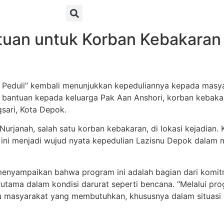
tuan untuk Korban Kebakaran 
Peduli” kembali menunjukkan kepeduliannya kepada masya
bantuan kepada keluarga Pak Aan Anshori, korban kebakara
sari, Kota Depok.
urjanah, salah satu korban kebakaran, di lokasi kejadian.
 ini menjadi wujud nyata kepedulian Lazisnu Depok dalam
menyampaikan bahwa program ini adalah bagian dari komi
utama dalam kondisi darurat seperti bencana. “Melalui pro
masyarakat yang membutuhkan, khususnya dalam situasi d