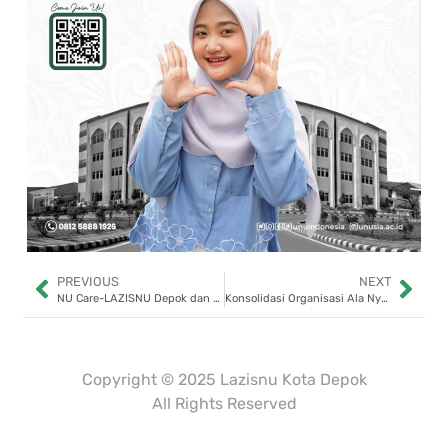
PREVIOUS
NEXT
NU Care-LAZISNU Depok dan UPZIS Abadijaya Distribusikan 1.500 Kantong Plastik untuk Qurban Sukmajaya
Konsolidasi Organisasi Ala Nyate di Momentum Idul Adha 1447 H
Dibuat oleh
Mulaiweb.com
Donasii.com
dan
Mitra Fundraising
–
Digital Fundraising
Copyright © 2025 Lazisnu Kota Depok
All Rights Reserved