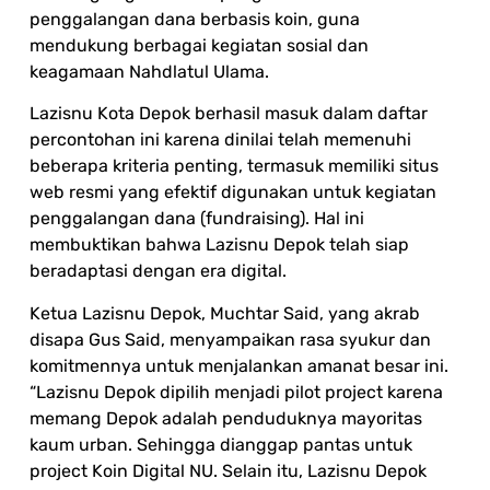
penggalangan dana berbasis koin, guna
mendukung berbagai kegiatan sosial dan
keagamaan Nahdlatul Ulama.
Lazisnu Kota Depok berhasil masuk dalam daftar
percontohan ini karena dinilai telah memenuhi
beberapa kriteria penting, termasuk memiliki situs
web resmi yang efektif digunakan untuk kegiatan
penggalangan dana (fundraising). Hal ini
membuktikan bahwa Lazisnu Depok telah siap
beradaptasi dengan era digital.
Ketua Lazisnu Depok, Muchtar Said, yang akrab
disapa Gus Said, menyampaikan rasa syukur dan
komitmennya untuk menjalankan amanat besar ini.
“Lazisnu Depok dipilih menjadi pilot project karena
memang Depok adalah penduduknya mayoritas
kaum urban. Sehingga dianggap pantas untuk
project Koin Digital NU. Selain itu, Lazisnu Depok