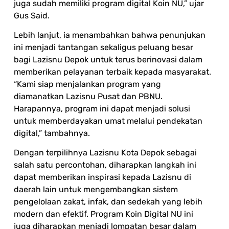
juga sudah memiliki program digital Koin NU,” ujar
Gus Said.
Lebih lanjut, ia menambahkan bahwa penunjukan
ini menjadi tantangan sekaligus peluang besar
bagi Lazisnu Depok untuk terus berinovasi dalam
memberikan pelayanan terbaik kepada masyarakat.
“Kami siap menjalankan program yang
diamanatkan Lazisnu Pusat dan PBNU.
Harapannya, program ini dapat menjadi solusi
untuk memberdayakan umat melalui pendekatan
digital,” tambahnya.
Dengan terpilihnya Lazisnu Kota Depok sebagai
salah satu percontohan, diharapkan langkah ini
dapat memberikan inspirasi kepada Lazisnu di
daerah lain untuk mengembangkan sistem
pengelolaan zakat, infak, dan sedekah yang lebih
modern dan efektif. Program Koin Digital NU ini
juga diharapkan menjadi lompatan besar dalam