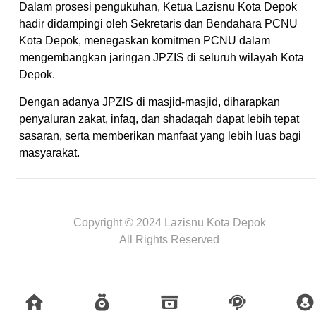
Dalam prosesi pengukuhan, Ketua Lazisnu Kota Depok
hadir didampingi oleh Sekretaris dan Bendahara PCNU
Kota Depok, menegaskan komitmen PCNU dalam
mengembangkan jaringan JPZIS di seluruh wilayah Kota
Depok.
Dengan adanya JPZIS di masjid-masjid, diharapkan
penyaluran zakat, infaq, dan shadaqah dapat lebih tepat
sasaran, serta memberikan manfaat yang lebih luas bagi
masyarakat.
Mulaiweb.com
Donasiin.com
Donasii.com
Copyright © 2024 Lazisnu Kota Depok
All Rights Reserved