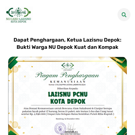
Dapat Penghargaan, Ketua Lazisnu Depok:
Bukti Warga NU Depok Kuat dan Kompak