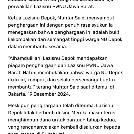
perwakilan Lazisnu PWNU Jawa Barat.
Ketua Lazisnu Depok, Muhtar Said, menyambut
penghargaan ini dengan penuh rasa syukur. Ia
menegaskan bahwa penghargaan ini adalah bukti
kekompakan dan semangat tinggi warga NU Depok
dalam membantu sesama.
“Alhamdulillah, Lazisnu Depok mendapatkan
piagam penghargaan dari Lazisnu PWNU Jawa
Barat. Hal ini membuktikan bahwa warga NU Depok
itu kuat, kompak, dan selalu bersemangat untuk
membantu,” terang Muhtar Said saat ditemui di
Jakarta, 19 Desember 2024.
Meskipun penghargaan telah diterima, Lazisnu
Depok tidak berhenti di sini. Mereka masih terus
menghimpun dana untuk bantuan tahap kedua,
yang rencananya akan kembali disalurkan kepada