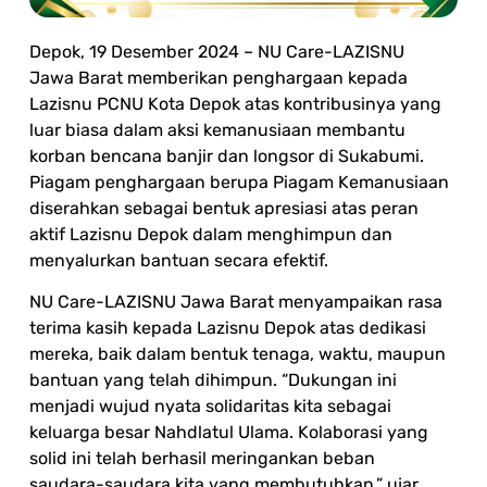
Depok, 19 Desember 2024 – NU Care-LAZISNU
Jawa Barat memberikan penghargaan kepada
Lazisnu PCNU Kota Depok atas kontribusinya yang
luar biasa dalam aksi kemanusiaan membantu
korban bencana banjir dan longsor di Sukabumi.
Piagam penghargaan berupa Piagam Kemanusiaan
diserahkan sebagai bentuk apresiasi atas peran
aktif Lazisnu Depok dalam menghimpun dan
menyalurkan bantuan secara efektif.
NU Care-LAZISNU Jawa Barat menyampaikan rasa
terima kasih kepada Lazisnu Depok atas dedikasi
mereka, baik dalam bentuk tenaga, waktu, maupun
bantuan yang telah dihimpun. “Dukungan ini
menjadi wujud nyata solidaritas kita sebagai
keluarga besar Nahdlatul Ulama. Kolaborasi yang
solid ini telah berhasil meringankan beban
saudara-saudara kita yang membutuhkan,” ujar