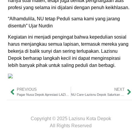
hanya soal materi, tetapi juga bentuk penghargaan atas
profesi yang selama ini dijalani dengan penuh keikhlasan.
“Alhamdulila, NU tetap Peduli sama kami yang jarang
disentuh” Ujar Nurdin
Kegiatan ini menjadi pengingat bahwa kepedulian sosial
harus menjangkau semua lapisan, termasuk mereka yang
bekerja di balik sunyi dan sering terlupakan. Lazisnu
Depok berharap langkah kecil ini dapat menginspirasi
lebih banyak pihak untuk saling peduli dan berbagi.
PREVIOUS
NEXT
Pagar Nusa Depok Apresiasi LAZISNU dan JPZIS atas Penyaluran THR bagi Guru Silat
NU Care-Lazisnu Depok Salurkan Fidiyah kepada 210 Penerima
Dibuat oleh
Mulaiweb.com
Donasii.com
dan
Mitra Fundraising
–
Digital Fundraising
Copyright © 2025 Lazisnu Kota Depok
All Rights Reserved