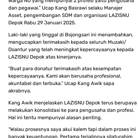
warga NU yang mempunyai 2 profesi yaitu pengusaha
dan pegawai.” Ucap Kang Basrawi selaku Manajer
Asset, pengembangan SDM dan organisasi LAZISNU
Depok Rabu 29 Januari 2025.
Laki-laki yang tinggal di Bojongsari ini menambahkan,
mengucapkan terimakasih kepada seluruh Muzaki/
Doantur yang telah meningkat kepercayaanya kepada
LAZISNU Depok atas kinerjanya.
“Buat para donatur terimakasih atas kesempatan
kepercayaanya. Kami akan berusaha profesional,
akuntabel dan terbuka.” Ucap Kang Awik sapa
akrabnya.
Kang Awik menjelaskan LAZISNU Depok terus berupaya
melakukan konsolidasi ke para pengusaha dan profesi.
Hal ini tentu mempunyai alasan penting.
“Walau prosesnya saya akui kalem tapi dalam proses ini
banyak keuantungan. Pertama terjalinnya silaturahim