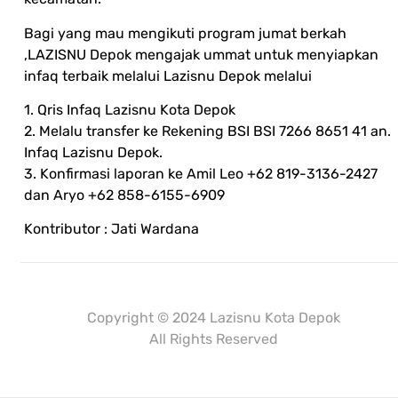
Bagi yang mau mengikuti program jumat berkah
,LAZISNU Depok mengajak ummat untuk menyiapkan
infaq terbaik melalui Lazisnu Depok melalui
1. Qris Infaq Lazisnu Kota Depok
2. Melalu transfer ke Rekening BSI BSI 7266 8651 41 an.
Infaq Lazisnu Depok.
3. Konfirmasi laporan ke Amil Leo +62 819-3136-2427
dan Aryo +62 858-6155-6909
Kontributor : Jati Wardana
Mulaiweb.com
Donasiin.com
Donasii.com
Copyright © 2024 Lazisnu Kota Depok
All Rights Reserved